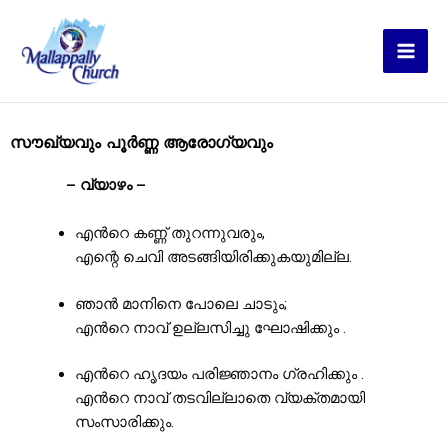
Skip
to
content
സൗഖ്യവും പൂർണ്ണ ആരോഗ്യവും
– വ്യാഴം –
എൻറെ കണ്ണ് തുറന്നുവരും,
എന്റെ ചെവി അടങ്ങിയിരിക്കുകയുമില്ല.
ഞാൻ മാനിനെ പോലെ ചാടും;
എൻറെ നാവ് ഉല്ലസിച്ചു ഘോഷിക്കും .
എൻറെ ഹൃദയം പരിജ്ഞാനം ഗ്രഹിക്കും .
എൻറെ നാവ് തടവില്ലാതെ വ്യക്തമായി
സംസാരിക്കും.